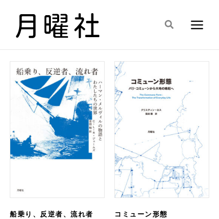
内
容
検
を
索
ス
キ
ッ
プ
船乗り、反逆者、流れ者
コミューン形態