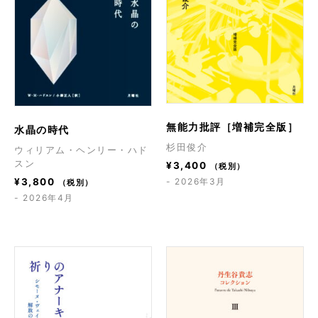
無能力批評［増補完全版］
水晶の時代
杉田俊介
ウィリアム・ヘンリー・ハド
スン
¥
3,400
（税別）
- 2026年3月
¥
3,800
（税別）
- 2026年4月