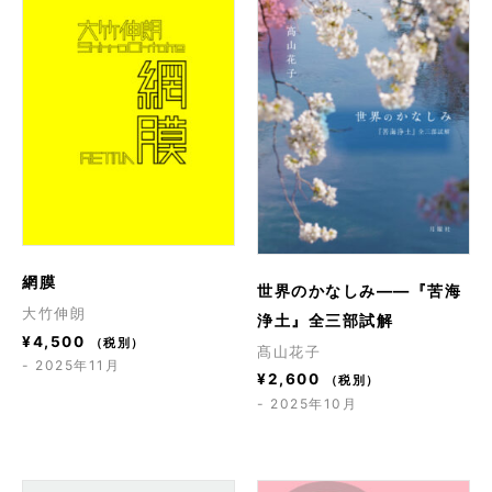
網膜
世界のかなしみ――『苦海
大竹伸朗
浄土』全三部試解
¥
4,500
（税別）
髙山花子
- 2025年11月
¥
2,600
（税別）
- 2025年10月