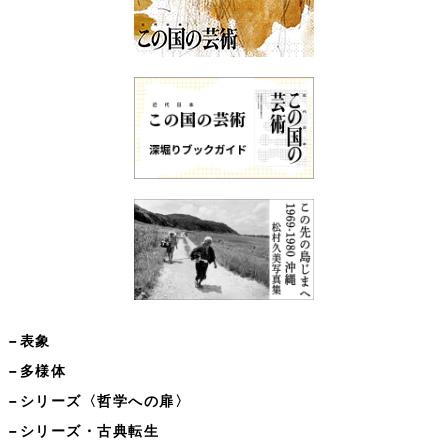
−表象
−多様体
−シリーズ〈哲学への扉〉
−シリーズ・古典転生