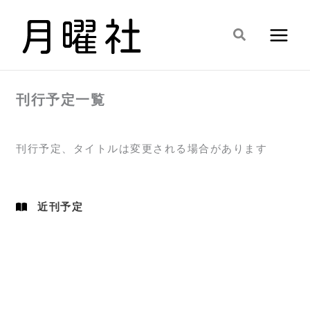
内
容
検
を
索
ス
キ
刊行予定一覧
ッ
プ
刊行予定、タイトルは変更される場合があります
近刊予定