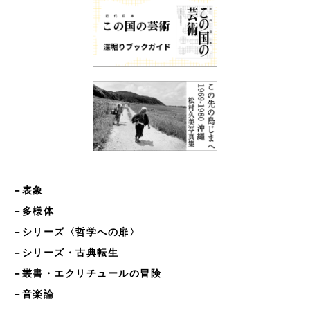
−表象
−多様体
−シリーズ〈哲学への扉〉
−シリーズ・古典転生
−叢書・エクリチュールの冒険
−音楽論