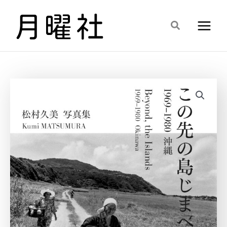
内
容
検
を
索
ス
キ
ッ
プ