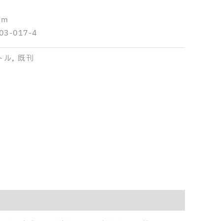
cm
03-017-4
トル
,
既刊