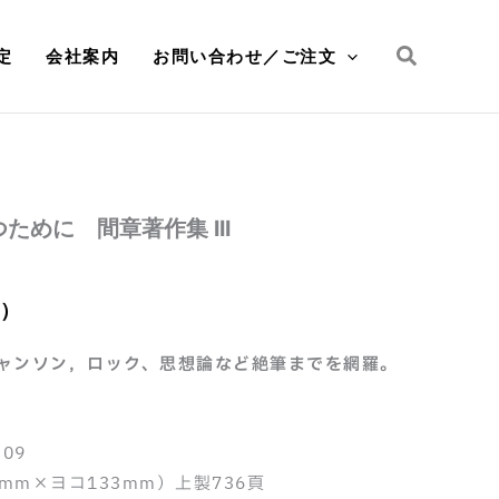
検
定
会社案内
お問い合わせ／ご注文
索
ために 間章著作集 III
別）
ャンソン，ロック、思想論など絶筆までを網羅。
09
mm×ヨコ133mm）上製736頁