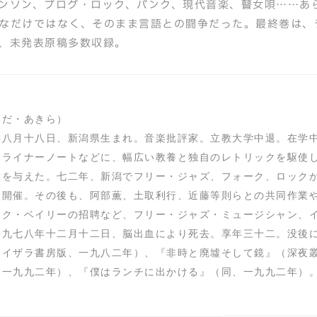
ンソン、プログ・ロック、パンク、現代音楽、瞽女唄……あ
なだけではなく、そのまま言語との闘争だった。最終巻は、
、未発表原稿多数収録。
いだ・あきら）
年八月十八日、新潟県生まれ。音楽批評家。立教大学中退。在学
、ライナーノートなどに、幅広い教養と独自のレトリックを駆使
響を与えた。七二年、新潟でフリー・ジャズ、フォーク、ロック
を開催。その後も、阿部薫、土取利行、近藤等則らとの共同作業
レク・ベイリーの招聘など、フリー・ジャズ・ミュージシャン、
一九七八年十二月十二日、脳出血により死去。享年三十二。没後
（イザラ書房版、一九八二年）、『非時と廃墟そして鏡』（深夜
、一九九二年）、『僕はランチに出かける』（同、一九九二年）