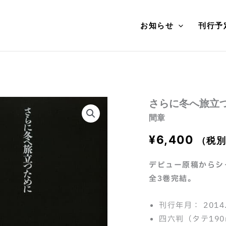
お知らせ
刊行予
さらに冬へ旅立つ
間章
¥
6,400
（税
デビュー原稿からシ
全3巻完結。
刊行年月： 2014.
四六判（タテ190