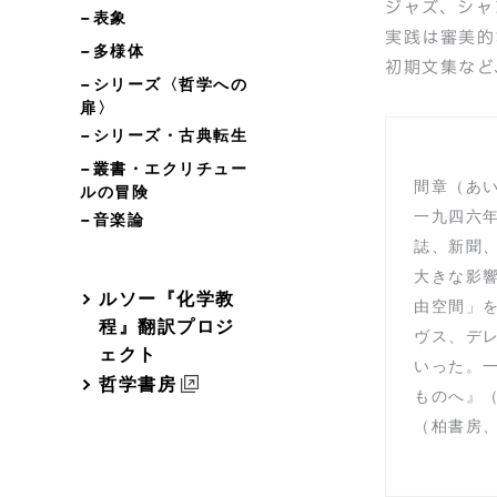
ジャズ、シャ
−表象
実践は審美的
−多様体
初期文集など
−シリーズ〈哲学への
扉〉
−シリーズ・古典転生
−叢書・エクリチュー
間章（あ
ルの冒険
一九四六
−音楽論
誌、新聞
大きな影
ルソー『化学教
由空間」
程』翻訳プロジ
ヴス、デ
ェクト
いった。
哲学書房
ものへ』
（柏書房