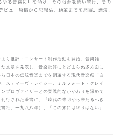
らゆる音楽に耳を傾け、その根源を問い続け、その
デビュー原稿から思想論、絶筆までを網羅。講演、
中より批評・コンサート制作活動を開始。音楽雑
した文章を発表し、音楽批評にとどまらぬ多方面に
から日本の伝統音楽までを網羅する現代音楽祭「自
や、スティーヴ・レイシー、ミルフォード・グレイ
インプロヴァイザーとの実践的なかかわりを深めて
に刊行された著書に、『時代の未明から来たるべき
叢書社、一九八八年）、『この旅には終りはない』
。