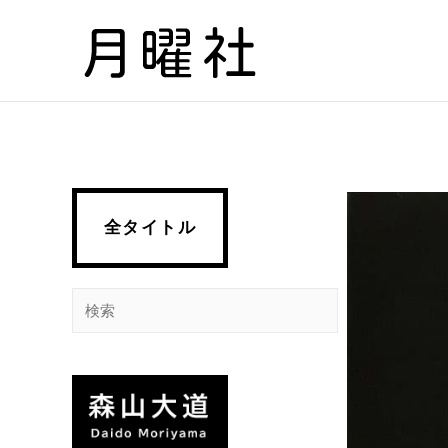
内
容
を
ス
キ
ッ
プ
全タイトル
検
索