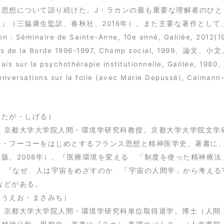
る思想について語り続けた。J・ラカンの最も重要な理解者のひと
法』（三脇康生監訳、春秋社、2016年）、また主要な著作とし
ation : Séminaire de Sainte-Anne, 10e anné, Gali
res de la Borde 1996-1997, Champ social, 1999、論文
sais sur la psychothérapie institutionnelle, Galilée
 Conversations sur la folie (avec Marie Depussé), Ca
（たが・しげる）
生。京都大学大学院人間・環境学研究科教授。京都大学大学院文学
ル・フーコーをはじめとするフランス思想と精神医学史。著書に
出版、2008年）、『医療環境を変える 「制度を使った精神療
年）、『なぜ、人は宇宙をめざすのか 「宇宙の人間学」から考え
）などがある。
（うえお・まさみち）
年生。京都大学大学院人間・環境学研究科単位取得退学。博士（人