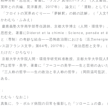
精神分析・思想史。著書に『ラカン 真理のパトス』（人文書院、
英幹との共編、晃洋書房、2017年）、論文に「「運動」としての
）、「フロイトの冥界めぐり——『夢解釈』の銘の読解」（『人文学
（かわむら・ふみえ）
生。慶應義塾大学商学部専任講師。京都大学博士（人間・環境学）
。著書にDiderot et la chimie : Science, pensée et éc
と〈専制〉の奇妙な結合――恐怖政治期における〈活力energ
ンス語フランス文学』第64号, 2017年）、『政治思想と文学』（
（たけだ・ひろなり）
年生。京都大学大学院人間・環境学研究科准教授。京都大学大学院
専門は哲学・美学。著書に『フーコーの美学――生と芸術のあいだ
ト『三人称の哲学――生の政治と非人称の哲学』（岡田温司監訳、
がある。
幀：
（たむら・なおこ）
写真集に、ラ・ボルド病院の日常を撮影した『ソローニュの森』（