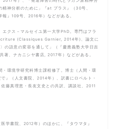
2017年）、『発達障害の時代とラカン派精神分
精神分析のために」『at プラス』（30号、
報』109号、2016年）などがある。
、エクス－マルセイユ第一大学PhD。専門はフラ
riture (Classiques Garnier, 2014年)、論文に
ie〉の語意の変容を通して」（『慶應義塾大学日吉
共著、ナカニシヤ書店, 2017年）などがある。
人間・環境学研究科博士課程修了。博士（人間・環
で』（人文書院、2014年）、訳書にロベルト・
佐藤真理恵・長友文史との共訳、講談社、2011
医学書院、2012年）のほかに、『タウマタ』