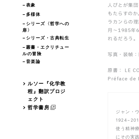
人びとが集団
−表象
もたらすのか
−多様体
ラカンらの理
−シリーズ〈哲学への
月〜1985
扉〉
−シリーズ・古典転生
れるだろう。
−叢書・エクリチュー
ルの冒険
写真・装幀：
−音楽論
原書： LE COLL
Préface de 
ルソー『化学教
程』翻訳プロジ
ェクト
哲学書房
ジャン・ウリ
1924−
使う精神
にその実践