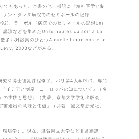
りでもあった。本書の他、邦訳に『精神医学と制
て、サン・タンヌ病院でのセミネールの記録
lée, 2012(1992)、ラ・ボルド病院でのセミネールの記録Les
、小文、講演などを集めたOnze heures du soir à La
, 1980、数多い対談集のひとつA quelle heure passe le
lmann-Lévy, 2003などがある。
研究科博士後期課程修了。パリ第4大学PhD。専門
、『イデアと制度 ヨーロッパの知について』（名
法」の実践と思想』（共著、京都大学学術出版会、
る宇宙進出の意味と価値』（共著、誠文堂新光社、
間・環境学）。現在、滋賀県立大学など非常勤講