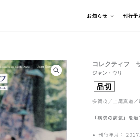
お知らせ
刊行予
コレクティフ 
ジャン・ウリ
品切
多賀茂／上尾真道／
「病院の病気」を治
刊行年月： 2017.