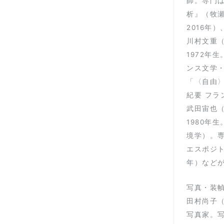
師。専門は
析』（牧瀬
2016年
川村文重
1972年
ンス文学・思想史
「〈自由〉
紀要 フラ
武田宙也
1980
境学）。
エスポジ
年）など
写真・装
田村尚子
写真家。