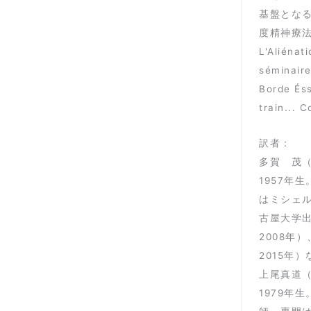
基盤とな
度精神療
L'Alién
séminai
Borde És
train...
訳者：
多賀 茂
1957年
はミシェ
古屋大学
2008
2015年
上尾真道
1979