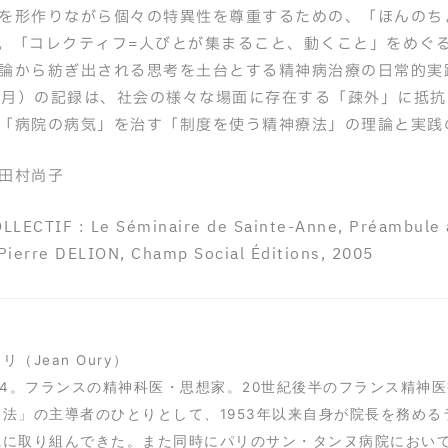
を形作りながら個々の特異性を尊重するための、「ほんのち
。「コレクティフ=人びとが集まること、動くこと」をめぐ
論から紡ぎ出される思考を土台とする精神病治療の日常的実践
年6月）の記録は、社会の様々な場面に存在する「疎外」に抵
「病院の病気」を治す「制度を使う精神療法」の理論と実践
田村尚子
ECTIF : Le Séminaire de Sainte-Anne, Préambule à 
Pierre DELION, Champ Social Éditions, 2005
（Jean Oury）
2014。フランスの精神科医・思想家。20世紀後半のフランス精
療法」の主導者のひとりとして、1953年以来自身が院長を務め
に取り組んできた。また同時にパリのサン・タンヌ病院において1