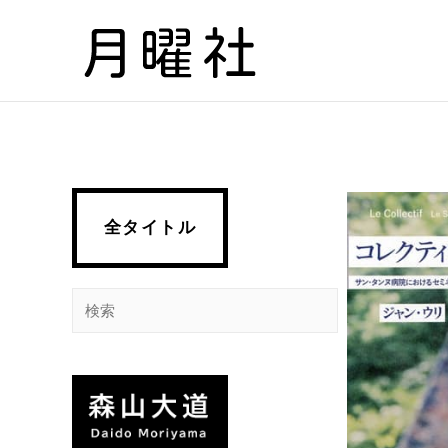
内
容
を
ス
キ
ッ
プ
全タイトル
検
索