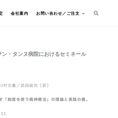
検
定
会社案内
お問い合わせ／ご注文
索
サン・タンヌ病院におけるセミネール
川村文重／武田宙也［訳］
す「制度を使う精神療法」の理論と実践の書。
11