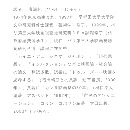
訳者 ：廣瀬純（ひろせ・じゅん）
1971年東京都生まれ。1997年、早稲田大学大学院
文学研究科修士課程（芸術学）修了。 1999年、パ
リ第三大学映画視聴覚研究科ＤＥＡ課程修了（仏
政府給費留学生）。現在、パリ第三大学映画視聴
覚研究科博士課程に在学中。
「カイエ・デュ・シネマ・ジャポン」、「現代思
想」、「インパクション」などに映画論・社会論
の論文・翻訳多数。訳書に『ドゥルーズ----映画を
思考する』 （増田靖彦との共訳、勁草書房、2000
年）、共著に『カンヌ映画祭の50年』（樋口泰人
編著、アスペクト、1997年）、 『市民のアソシエ
ーション』（コリン・コバヤシ編著、太田出版、
2003年）がある。