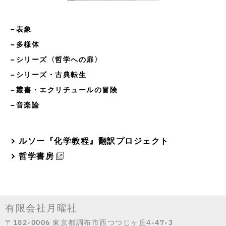
−表象
−多様体
−シリーズ〈哲学への扉〉
−シリーズ・古典転生
−叢書・エクリチュールの冒険
−音楽論
ルソー『化学教程』翻訳プロジェクト
哲学書房
有限会社月曜社
〒182-0006 東京都調布市西つつじヶ丘4-47-3