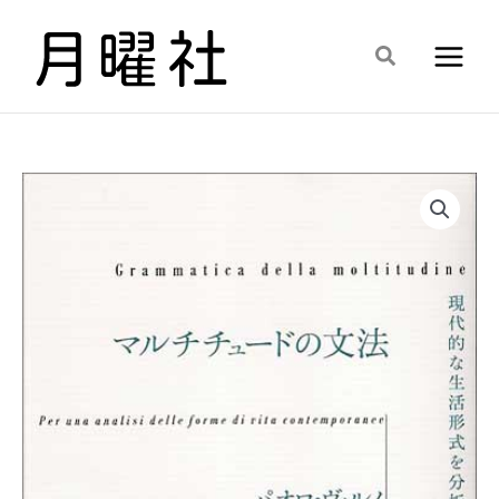
内
容
検
を
索
ス
キ
ッ
プ