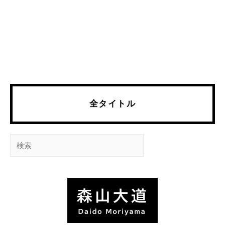
全タイトル
検
索