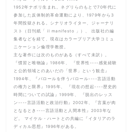
1952年ナポリ生まれ。ネグリらのもとで70年代に
参加した反体制的革命運動により、1979年から3
年間投獄される。シナリオライター、ジャーナリ
スト（日刊紙「 il manifesto 」）、 出版社の編
集者などを経て、現在はカラーブリア大学コミュ
ニケーション倫理学教授。
主な著作には次のものがある（すべて未訳）。
『慣習と唯物論』1986年、 『世界性----感覚経験
と公的領域とのあいだの「世界」という観念』
1994年、『パロールを伴うパロール----言語活動
の権力と限界』1995年、 『現在の想起----歴史的
時間についての試論』1999年、 『脱出のレッス
ン----言語活動と政治行動』2002年、『言葉が肉
となるとき----言語活動と人間本性』2003年な
ど。 マイケル・ハートとの共編に『イタリアのラ
ディカル思想』1996年がある。