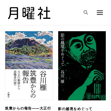
内
容
検
を
索
ス
キ
ッ
プ
筑豊からの報告――大正行
影の越境をめぐって