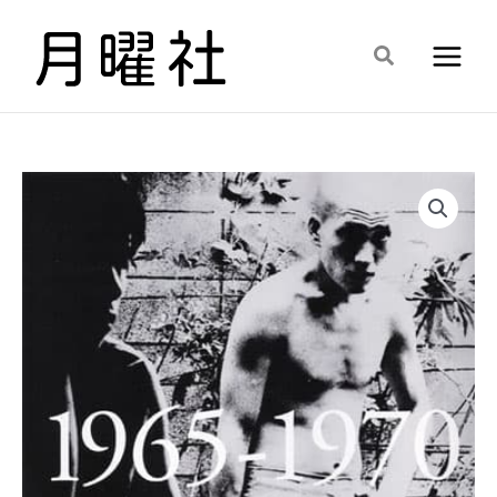
内
容
検
を
索
ス
キ
ッ
プ