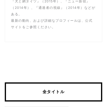
『犬と網タイツ』（
2015年）、
『ニュー新宿』
（2014年）、
『通過者の視線』
（2014年）などが
ある。
最新の動向、および詳細なプロフィールは、
公式
サイト
をご参照ください。
全タイトル