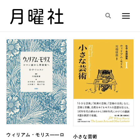
内
容
検
を
索
ス
キ
ッ
プ
ウィリアム・モリス――ロ
小さな芸術