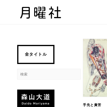
内
容
を
ス
キ
ッ
プ
全タイトル
検
索
手先と責苦