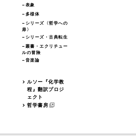
−表象
−多様体
−シリーズ〈哲学への
扉〉
−シリーズ・古典転生
−叢書・エクリチュー
ルの冒険
−音楽論
ルソー『化学教
程』翻訳プロジ
ェクト
哲学書房