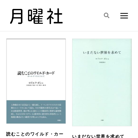
内
容
検
を
索
ス
キ
ッ
プ
読むことのワイルド・カー
いまだない世界を求めて