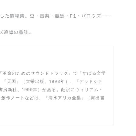
した遺稿集。虫・音楽・競馬・F1・バロウズ――
ズ追悼の鼎談。
年、『革命のためのサウンドトラック』で「すばる文学
、『天国』（大栄出版、1993年）、『デッドシテ
書房新社、1999年）がある。翻訳にウィリアム・
説と創作ノートなどは、『清水アリカ全集』（河出書