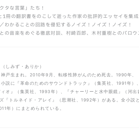
クタな言葉」たち！
と1冊の翻訳書をのこして逝った作家の批評的エッセイを集成
／わかることの回路を侵犯するノイズ！ノイズ！ノイズ！
との音楽をめぐる徹底対談、村崎百郎、木村重樹とのバロウ
カ（しみず・ありか）
2月神戸生まれ。2010年9月、転移性肺がんのため死去。1990
小説に『革命のためのサウンドトラック』（集英社、1991年）
ィオ』（集英社、1993年）、『チャーリーと水中眼鏡』（河出
ズ『トルネイド・アレイ』（思潮社、1992年）がある。全小
011年）にまとめられている。