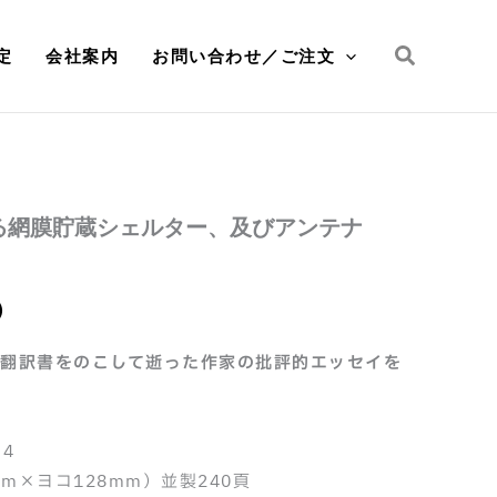
検
定
会社案内
お問い合わせ／ご注文
索
る網膜貯蔵シェルター、及びアンテナ
）
の翻訳書をのこして逝った作家の批評的エッセイを
.4
mm×ヨコ128mm）並製240頁