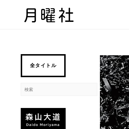
内
容
を
ス
キ
ッ
プ
全タイトル
検
索