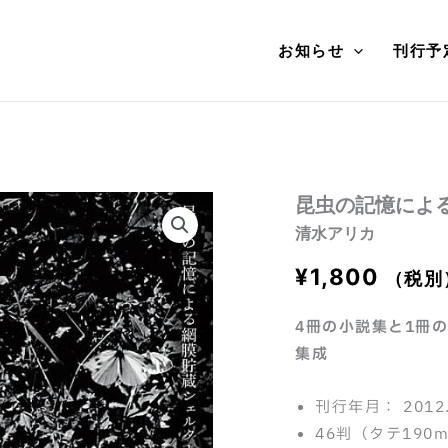
お知らせ
刊行予
昆虫の記憶によ
清水アリカ
¥
1,800
（税別
4冊の小説集と1冊
集成
刊行年月： 2012
46判（タテ190