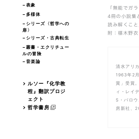
−表象
「無能でガラ
−多様体
4冊の小説集
−シリーズ〈哲学への
読み解くこと
扉〉
附：椹木野衣
−シリーズ・古典転生
−叢書・エクリチュー
ルの冒険
−音楽論
清水アリ
1963年
ルソー『化学教
賞」受賞。
程』翻訳プロジ
ィ・レイデ
ェクト
S・バロウ
哲学書房
房新社、2