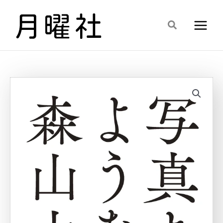
内
容
検
を
索
ス
キ
ッ
プ