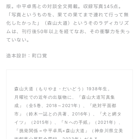
版。中平卓馬との対談全文掲載。収録写真145点。
「写真というものを、果ての果てまで連れて行って無
化したかった」（森山大道）というそのラディカリズ
ムは、刊行後50年以上を経てなお、その衝撃力を失っ
ていない。
造本設計：町口覚
森山大道（もりやま・だいどう）1938年生。
月曜社での近年の出版物に、
『森山大道写真集
成』
（全5巻、2018～2021年）、
『絶対平面都
市』
（鈴木一誌との共著、2016年）、
『犬と網タ
イツ』
（2015年）、
『Ｎへの手紙』
（2021年）、
『挑発関係＝中平卓馬×森山大道』
（神奈川県立美