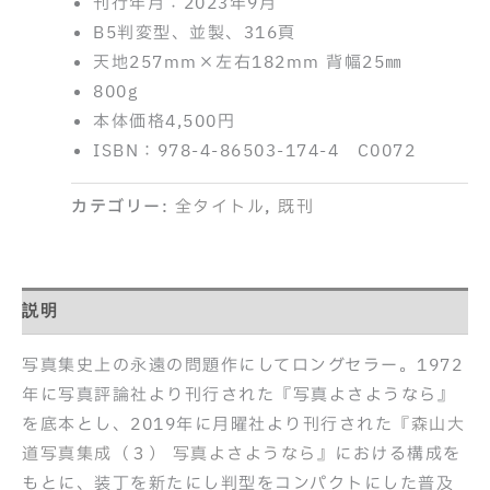
刊行年月：2023年9月
B5判変型、並製、316頁
天地257mm×左右182mm 背幅25㎜
800g
本体価格4,500円
ISBN：978-4-86503-174-4 C0072
カテゴリー:
全タイトル
,
既刊
説明
写真集史上の永遠の問題作にしてロングセラー。1972
年に写真評論社より刊行された『写真よさようなら』
を底本とし、2019年に月曜社より刊行された
『森山大
道写真集成（３） 写真よさようなら』
における構成を
もとに、装丁を新たにし判型をコンパクトにした普及