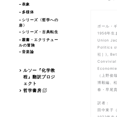
−表象
−多様体
−シリーズ〈哲学への
扉〉
ポール・ギル
−シリーズ・古典転生
1956年生
−叢書・エクリチュー
Union Jac
ルの冒険
Politics
−音楽論
社］), Betw
Convivial
Econom
ルソー『化学教
（上野俊
程』翻訳プロジ
博毅編、
ェクト
春・早尾貴
哲学書房
訳者：
田中東子
1972