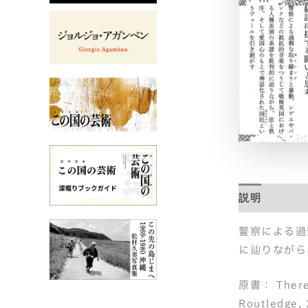
説明
目次
警察による過
に辿りながら
原書： There A
Routledge, 