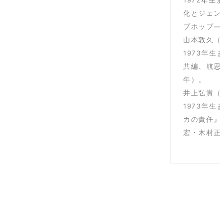
化とジェ
プホップ―
山本敦久
1973
共編、航思
年）。
井上弘貴
1973
カの責任
宏・木村正