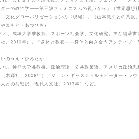
ンダーの政治学――第三波フェミニズムの視点から』（世界思想社
―文化グローバリゼーションの〈現場〉』（山本敦久との共訳、上
（やまもと・あつひさ）
年生まれ、成城大学准教授。スポーツ社会学、文化研究。主な編著
社、2016年）、『身体と教養――身体と向き合うアクティブ・
（いのうえ・ひろたか
年生まれ、神戸大学准教授。政治理論、公共政策論、アメリカ政治
』（木鐸社、2008年）、ジョン・ギャスティル＋ピーター・レ
人との共監訳、現代人文社、2013年）など。