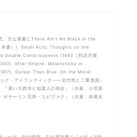
here Ain't No Black in the
02［本書］), Small Acts: Thoughts on the
ty and Double Consciousness (1993［邦訳月曜
000), After Empire: Melancholia or
(2007), Darker Than Blue: On the Moral
な邦訳書に『ブラック・アトランティック――近代性と二重意識』
）、『黒い大西洋と知識人の現在』（共著、小笠原
イ・ボヤーリン兄弟・スピヴァク』（共著、赤尾光
タディーズ、文化研究。主な著訳書に『メディア文