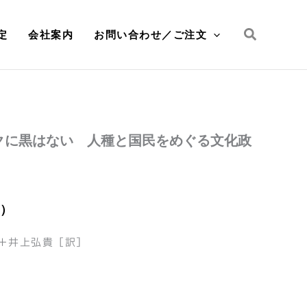
検
定
会社案内
お問い合わせ／ご注文
索
クに黒はない 人種と国民をめぐる文化政
別）
＋井上弘貴［訳］