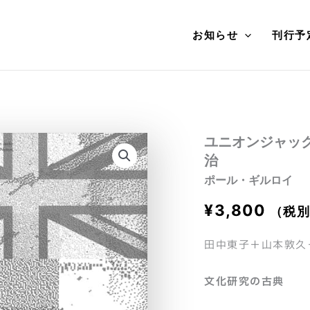
お知らせ
刊行予
ユニオンジャッ
治
ポール・ギルロイ
¥
3,800
（税
田中東子＋山本敦久
文化研究の古典