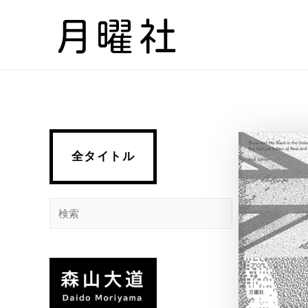
内
容
を
ス
キ
ッ
プ
全タイトル
検
索