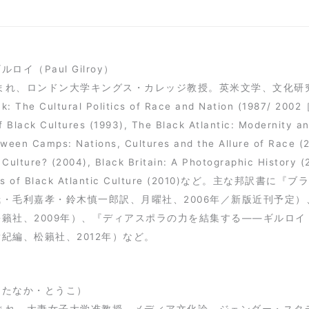
ロイ（Paul Gilroy）
まれ、ロンドン大学キングス・カレッジ教授。英米文学、文化研究。主な著書にT
k: The Cultural Politics of Race and Nation (1987/ 20
 of Black Cultures (1993), The Black Atlantic: Moderni
een Camps: Nations, Cultures and the Allure of Race (2
 Culture? (2004), Black Britain: A Photographic History 
ies of Black Atlantic Culture (2010)など。主
哉・毛利嘉孝・鈴木慎一郎訳、月曜社、2006年／新版近刊予定
松籟社、2009年）、『ディアスポラの力を結集する――ギルロ
紀編、松籟社、2012年）など。
（たなか・とうこ）
年生まれ、大妻女子大学准教授。メディア文化論、ジェンダー・ス