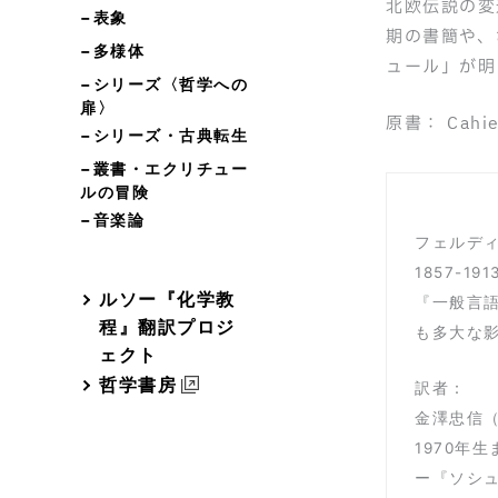
北欧伝説の変
−表象
期の書簡や、
−多様体
ュール」が明
−シリーズ〈哲学への
扉〉
原書： Cahier
−シリーズ・古典転生
−叢書・エクリチュー
ルの冒険
−音楽論
フェルディナ
1857-
ルソー『化学教
『一般言語
程』翻訳プロジ
も多大な
ェクト
哲学書房
訳者：
金澤忠信
1970年
ー『ソシュ