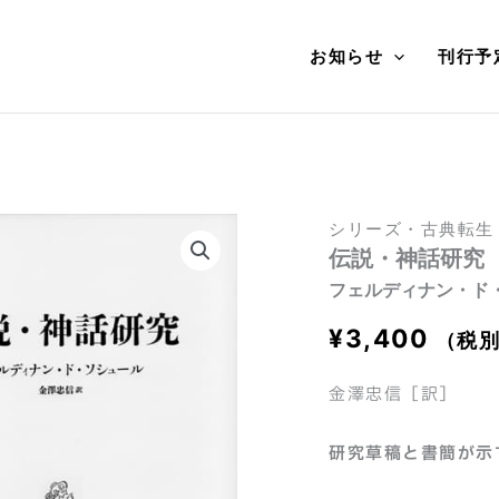
お知らせ
刊行予
シリーズ・古典転生
伝説・神話研究
フェルディナン・ド
¥
3,400
（税
金澤忠信［訳］
研究草稿と書簡が示