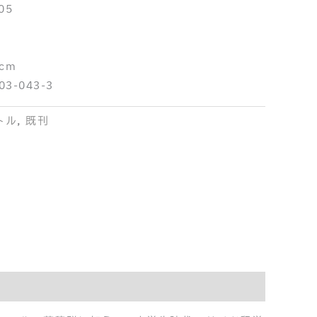
05
 cm
03-043-3
トル
,
既刊