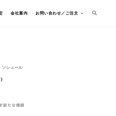
検
定
会社案内
お問い合わせ／ご注文
索
・ソシュール
別）
す新たな横顔