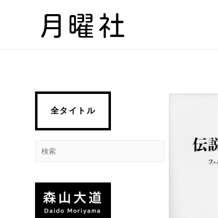
内
容
を
ス
キ
ッ
プ
全タイトル
検
索