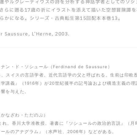
遷やルクレーティウスの詩を分析する神話学者としてのソシ
さらに遡る17歳の折にイラストを添えて描いた空想冒険譚
らかになる。シリーズ・古典転生第15回配本本巻13。
 Saussure, L’Herne, 2003.
ン・ド・ソシュール（Ferdinand de Saussure）
1913。スイスの言語学者。近代言語学の父と呼ばれる。生前は印
学講義』（1916年）が20世紀後半の記号論および構造主義の
影響を与えた。
（かなざわ・ただのぶ）
生まれ。香川大学准教授。著書に『ソシュールの政治的言説』（月
ールのアナグラム』（水声社、2006年）などがある。