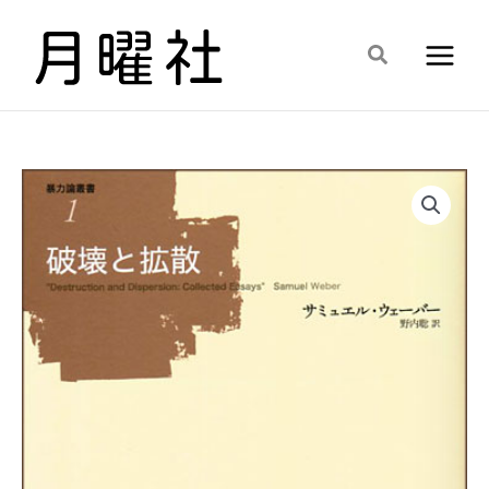
内
容
検
を
索
ス
キ
ッ
プ