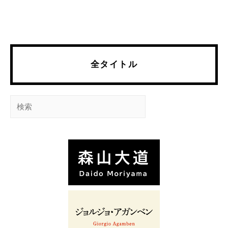
全タイトル
検
索