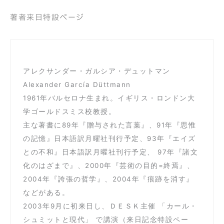
著者来日特設ページ
アレクサンダー・ガルシア・デュットマン
Alexander García Düttmann
1961年バルセロナ生まれ。イギリス・ロンドン大
学ゴールドスミス校教授。
主な著書に89年『贈与された言葉』、91年『思惟
の記憶』日本語訳月曜社刊行予定、93年『エイズ
との不和』日本語訳月曜社刊行予定、 97年『諸文
化のはざまで』、2000年『芸術の目的=終焉』、
2004年『誇張の哲学』、2004年『痕跡を消す』
などがある。
2003年9月に初来日し、ＤＥＳＫ主催 「カール・
シュミットと現代」 で講演（来日記念特設ペー