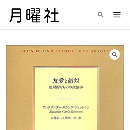
内
容
検
を
索
ス
キ
ッ
プ