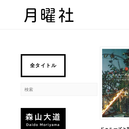
内
容
を
ス
キ
ッ
プ
全タイトル
検
索
ドゥルーズと