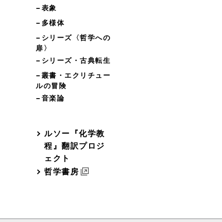
−表象
−多様体
−シリーズ〈哲学への
扉〉
−シリーズ・古典転生
−叢書・エクリチュー
ルの冒険
−音楽論
ルソー『化学教
程』翻訳プロジ
ェクト
哲学書房