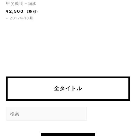
甲斐義明＝編訳
¥
2,500
（税別）
- 2017年10月
全タイトル
検
索