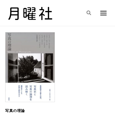
内
容
検
を
索
ス
キ
ッ
プ
写真の理論