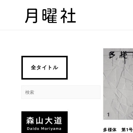
内
容
を
ス
キ
ッ
プ
全タイトル
検
索
多様体 第1