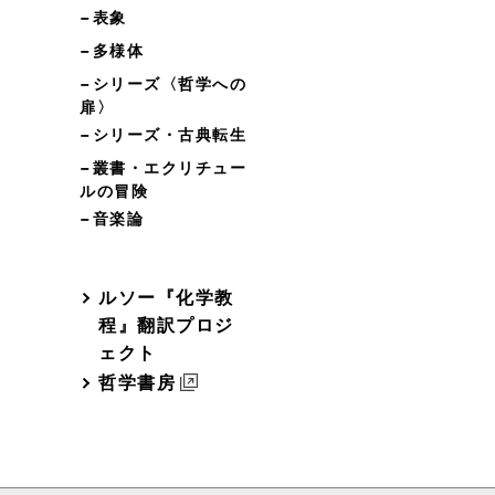
−表象
−多様体
−シリーズ〈哲学への
扉〉
−シリーズ・古典転生
−叢書・エクリチュー
ルの冒険
−音楽論
ルソー『化学教
程』翻訳プロジ
ェクト
哲学書房