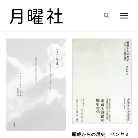
内
容
検
を
索
ス
キ
ッ
プ
断絶からの歴史 ベンヤミ