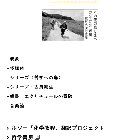
−表象
−多様体
−シリーズ〈哲学への扉〉
−シリーズ・古典転生
−叢書・エクリチュールの冒険
−音楽論
ルソー『化学教程』翻訳プロジェクト
哲学書房