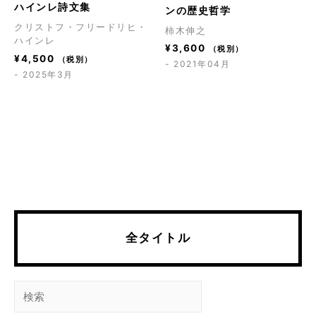
ハインレ詩文集
ンの歴史哲学
クリストフ・フリードリヒ・
柿木伸之
ハインレ
¥
3,600
（税別）
¥
4,500
（税別）
- 2021年04月
- 2025年3月
全タイトル
検
索