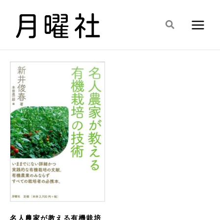
内
容
検
を
索
ス
キ
ッ
プ
名人農家が教える有機栽培