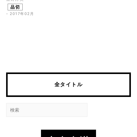
品切
- 2017年02月
全タイトル
検
索