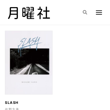
内
容
検
を
索
ス
キ
ッ
プ
SLASH
佐野方美