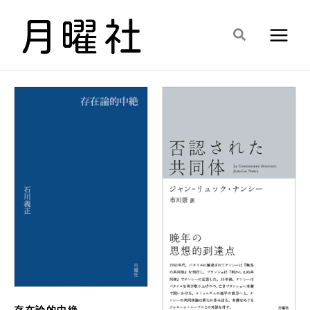
内
容
検
を
索
ス
キ
ッ
プ
存在論的中絶