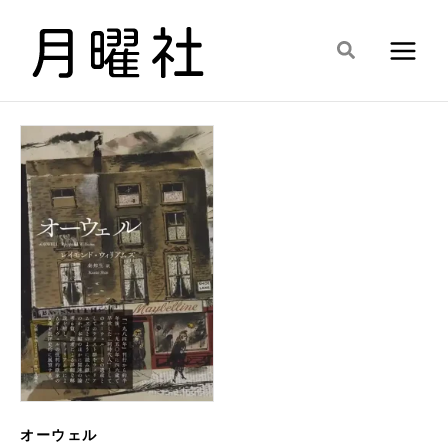
内
容
検
を
索
ス
キ
ッ
プ
オーウェル