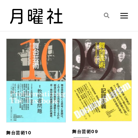
内
容
検
を
索
ス
キ
ッ
プ
舞台芸術09
舞台芸術10