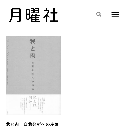
内
容
検
を
索
ス
キ
ッ
プ
我と肉 自我分析への序論