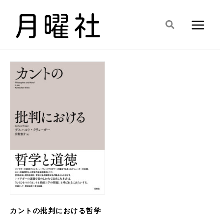
内
容
検
を
索
ス
キ
ッ
プ
カントの批判における哲学