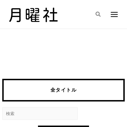
内
容
検
を
索
ス
キ
ッ
プ
全タイトル
検
索