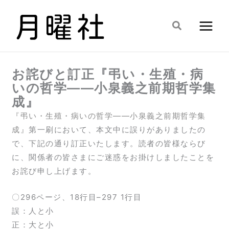
内
容
検
を
索
ス
キ
お詫びと訂正『弔い・生殖・病
ッ
いの哲学――小泉義之前期哲学集
プ
成』
『弔い・生殖・病いの哲学――小泉義之前期哲学集
成』
第一刷において、本文中に誤りがありましたの
で、下記の通り訂正いたします。読者の皆様ならび
に、関係者の皆さまにご迷惑をお掛けしましたことを
お詫び申し上げます。
〇296ページ、18行目–297 1行目
誤：人と小
正：大と小