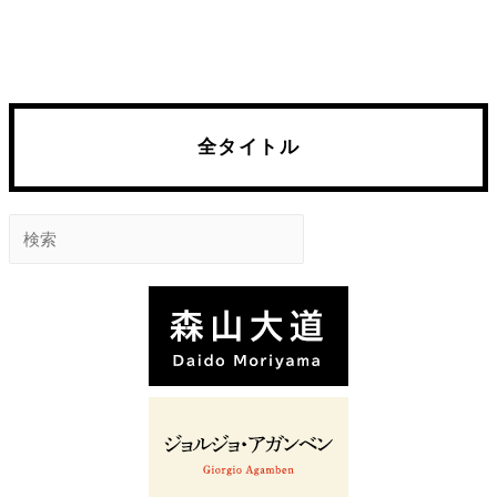
全タイトル
検
索