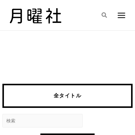
内
容
検
を
索
ス
キ
ッ
プ
全タイトル
検
索