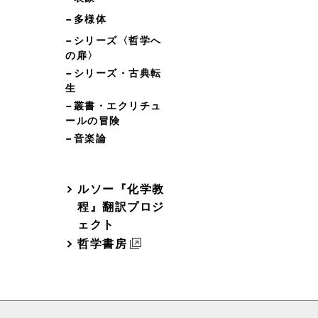
−多様体
−シリーズ〈哲学へ
の扉〉
−シリーズ・古典転
生
−叢書・エクリチュ
ールの冒険
−音楽論
ルソー『化学教
程』翻訳プロジ
ェクト
哲学書房