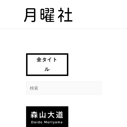
内
容
を
ス
キ
ッ
プ
全タイト
ル
検
索