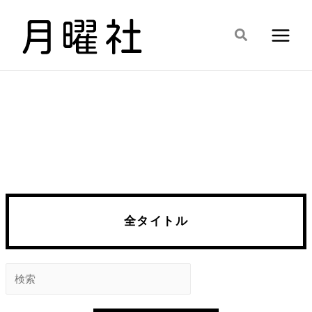
内
容
検
を
索
ス
キ
ッ
プ
全タイトル
検
索