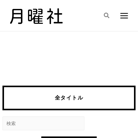
内
容
検
を
索
ス
キ
ッ
プ
全タイトル
検
索