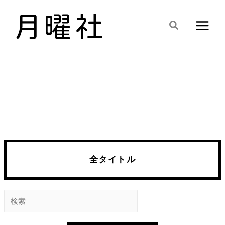
内
容
検
を
索
ス
キ
ッ
プ
全タイトル
検
索