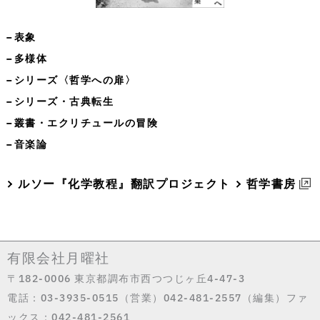
−表象
−多様体
−シリーズ〈哲学への扉〉
−シリーズ・古典転生
−叢書・エクリチュールの冒険
−音楽論
ルソー『化学教程』翻訳プロジェクト
哲学書房
有限会社月曜社
〒182-0006 東京都調布市西つつじヶ丘4-47-3
電話：03-3935-0515（営業）042-481-2557（編集）ファ
ックス：042-481-2561