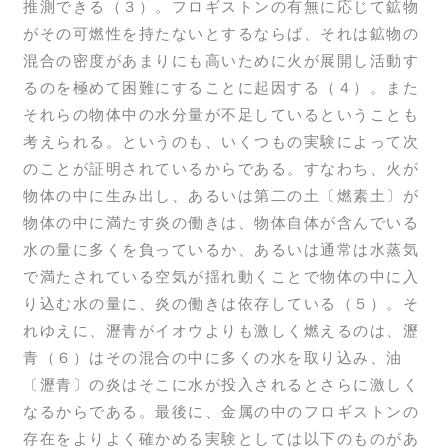
推測できる（３）。フロギストンの有無に応じて鉱物
がその可燃性を持たないとするならば、それは鉱物の
混合の密度があまりにも高いために火が展開し活動す
るのを極めて困難にすることに起因する（４）。また
それらの物体中の水分量が不足しているということも
考えられる。というのも、いくつもの実験によって次
のことが証明されているからである。すなわち、火が
物体の中に生み出し、あるいは第二の土〔燃素土〕が
物体の中に満たす炎の働きは、物体自体が含んでいる
水の量に多くを負っているか、あるいは通常は水蒸気
で満たされている空気が揺れ動くことで物体の中に入
り込む水の量に、炎の働きは依存している（５）。そ
れゆえに、瀝青がイオウよりも激しく燃えるのは、瀝
青（６）はその混合の中に多くの水を取り込み、油
〔瀝青〕の炎はそこに水が投入されるとさらに激しく
なるからである。最後に、金属の中のフロギストンの
存在をよりよく確かめる実験としては以下のものがあ