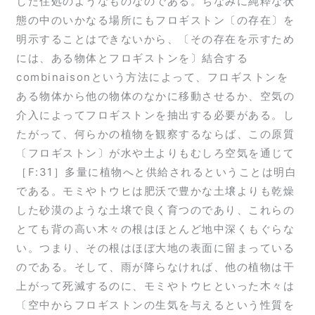
した住処のようなものなのである。ちなみに純粋な状
態の中のいかなる場所にもフロギストン〔の存在〕を
明示することはできないから、〔その存在を示すため
には、ある物体とフロギストンを〕結合する
combinaisonという方法によって、フロギストンを
ある物体から他の物体のなかに移動させるか、空気の
介入によってフロギストンを抽出する必要がある。し
たがって、何らかの植物を観察するならば、この原質
〔フロギストン〕が水や土よりもむしろ空気を通じて
［F:31］多量に植物へと供給されるということは明白
である。モミやトウヒは肥沃で豊かな土壌よりも乾燥
した砂漠のような土壌で良く育つのであり、これらの
とても背の高い木々の根はほとんど地中深くもぐらな
い。つまり、その根はほぼ大地の表面に留まっている
のである。そして、雨が降らなければ、他の植物は干
上がって死滅するのに、モミやトウヒといった木々は
〔空中からフロギストンの生気を与えるという性質を