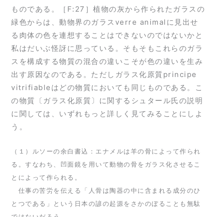
ものである。［F:27］植物の灰から作られたガラスの
緑色からは、動物界のガラスverre animalに見出せ
る肉体の色を連想することはできないのではないかと
私はだいぶ怪訝に思っている。そもそもこれらのガラ
スを構成する物質の混合の違いこそが色の違いを生み
出す原因なのである。ただしガラス化原質principe
vitrifiableはどの物質においても同じものである。こ
の物質〔ガラス化原質〕に関するシュタール氏の説明
に関しては、いずれもっと詳しく見てみることにしよ
う。
（１）ルソーの余白書込：エナメルは羊の骨によって作られ
る。すなわち、凹面鏡を用いて動物の骨をガラス化させるこ
とによって作られる。
仕事の苦労を伝える「人骨は陶器の中に含まれる成分のひ
とつである」という日本の諺の起源をさかのぼることも無駄
ではないだろう。