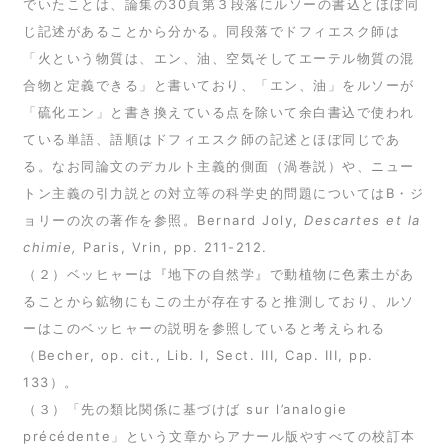
でいたことは、論集の30頁第３段落にルソーの書込とほぼ同
じ記述があることから分かる。同段落でドフィエスク師は
「火という物質は、エン、油、空気そしてエーテル物質の混
合物と定義できる」と書いており、「エン、油」をルソーが
「硫化エン」と書き換えている点を除いて余白書込で使われ
ている単語、語順はドフィエスク師の記述とほぼ同じであ
る。なお同論文のデカルト主義的側面（渦巻説）や、ニュー
トン主義の引力説との対立等の科学史的問題についてはB・ジ
ョリーの次の著作を参照。Bernard Joly,
Descartes et la
chimie,
Paris, Vrin, pp. 211-212.
（２）ベッヒャーは『地下の自然学』で動植物に色素土があ
ることから鉱物にもこの土が存在すると推測しており、ルソ
ーはこのベッヒャーの説明を参照していると考えられる
（Becher, op. cit., Lib. I, Sect. III, Cap. III, pp.
133）。
（３）「先の類比関係に基づけば sur l’analogie
précédente」という文章からアナール版やすべての校訂本