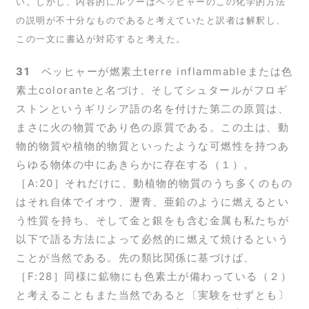
い。しかし、内容的にルソーはベッヒャーのこの化学的方法
の説明が不十分なものであると考えていたと訳者は解釈し、
この一文に書込が対応すると考えた。
31
ベッヒャーが燃素土terre inflammableまたは色
素土coloranteと名づけ、そしてシュタールがフロギ
ストンというギリシア語の名を付けた第二の原質は、
まさに火の物質であり色の原質である。この土は、動
物的物質や植物的物質といったような可燃性を持つあ
らゆる物体の中にあきらかに存在する（１）。
［A:20］それだけに、動植物的物質のうち多くのもの
はそれ自体でイオウ、瀝青、亜鉛のように燃えるとい
う性質を持ち、そして金と銀をも含む金属も私たちが
以下で語る方法によって必然的に燃えて焼けるという
ことが当然である。先の類比関係に基づけば、
［F:28］同様に鉱物にも色素土が備わっている（２）
と考えることもまた当然であると〔実験をせずとも〕