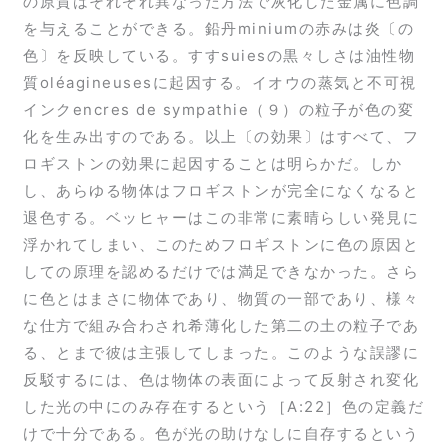
の原質はそれぞれ異なった方法で灰化した金属に色調
を与えることができる。鉛丹miniumの赤みは炎〔の
色〕を反映している。すすsuiesの黒々しさは油性物
質oléagineusesに起因する。イオウの蒸気と不可視
インクencres de sympathie（９）の粒子が色の変
化を生み出すのである。以上〔の効果〕はすべて、フ
ロギストンの効果に起因することは明らかだ。しか
し、あらゆる物体はフロギストンが完全になくなると
退色する。ベッヒャーはこの非常に素晴らしい発見に
浮かれてしまい、このためフロギストンに色の原因と
しての原理を認めるだけでは満足できなかった。さら
に色とはまさに物体であり、物質の一部であり、様々
な仕方で組み合わされ希薄化した第二の土の粒子であ
る、とまで彼は主張してしまった。このような誤謬に
反駁するには、色は物体の表面によって反射され変化
した光の中にのみ存在するという［A:22］色の定義だ
けで十分である。色が光の助けなしに自存するという