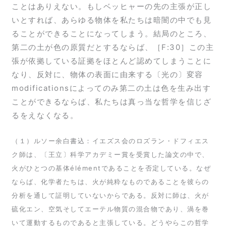
ことはありえない。もしベッヒャーの先の主張が正し
いとすれば、あらゆる物体を私たちは暗闇の中でも見
ることができることになってしまう。結局のところ、
第二の土が色の原質だとするならば、［F:30］この主
張が依拠している証拠をほとんど認めてしまうことに
なり、反対に、物体の表面に由来する〔光の〕変容
modificationsによってのみ第二の土は色を生み出す
ことができるならば、私たちは真っ当な哲学を信じざ
るをえなくなる。
（１）ルソー余白書込：イエズス会のロズラン・ドフィエス
ク師は、〔王立〕科学アカデミー賞を受賞した論文の中で、
火がひとつの基体élémentであることを否定している。なぜ
ならば、化学者たちは、火が純粋なものであることを彼らの
分析を通して証明していないからである。反対に師は、火が
硫化エン、空気そしてエーテル物質の混合物であり、渦を巻
いて運動するものであると主張している。どうやらこの哲学