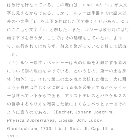
は改行を行なっている。この理由は、« sur »の「s」が大文
字に見えるからである。しかし、ルソーは手書きでは語末以
外の小文字「s」を上下を伸ばした形で書くくせがある。ゆえ
にここも小文字「s」と解した。また、ルソーは改行時には行
頭字下げを行うが、ここではその処理をしていない。よっ
て、改行されてはおらず、前文と繋がっていると解して訳出
した。
（４）ルソー原注：ベッヒャーは火の活動を困難にする原因
について別の理由を挙げている。というもの、第一の土を身
体〔物体〕に、そして第二の土を魂と比較した後に、火に耐
えうる身体は同じく火に耐えうる魂を必要とするとベッヒャ
ーは述べているからである。アリストテレスとパラケルスス
の哲学するやり方を嘲笑した後にすぐさまベッヒャーはその
ように言うのである。〔Becher, Johann Joachim,
Physica Subterranea
, Lipsiæ, Joh. Ludov.
Gleditschium, 1703, Lib. I, Sect. III, Cap. III, p.
137.〕