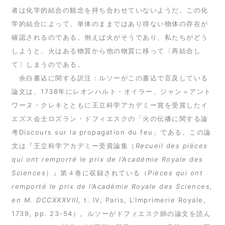
者は化学的結合の観念を持ち合わせていないようだ。この化
学的結合によって、単体のままではあり得ない物体の存在が
確認されるのである。例えば火がそうであり、私たちがどう
しようと、火はある物質から他の物質に移って〔再結合し
て〕しまうのである。
余白書込に関する訳注：ルソーがこの書込で言及している
論文は、1738年にレオンハルト・オイラー、ジャン＝アント
ワーヌ・クレキとともに王立科学アカデミー賞を受賞したイ
エズス会士ロズラン・ドフィエスクの「火の伝播に関する論
考Discours sur la propagation du feu」である。この論
文は『王立科学アカデミー受賞論集（
Recueil des pièces
qui ont remporté le prix de l’Académie Royale des
Sciences
）』第４巻に収録されている（
Pièces qui ont
remporté le prix de l’Académie Royale des Sciences,
en M. DCCXXXVIII,
t. IV, Paris, L’Imprimerie Royale,
1739, pp. 23-54）。ルソーがドフィエスク師の論文を読ん