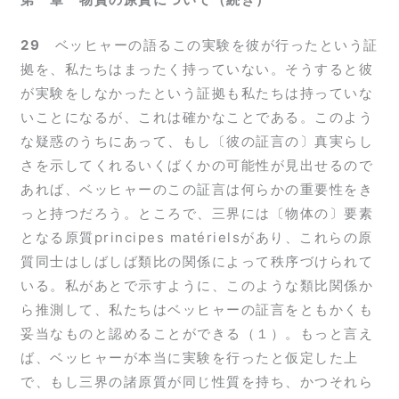
29
ベッヒャーの語るこの実験を彼が行ったという証
拠を、私たちはまったく持っていない。そうすると彼
が実験をしなかったという証拠も私たちは持っていな
いことになるが、これは確かなことである。このよう
な疑惑のうちにあって、もし〔彼の証言の〕真実らし
さを示してくれるいくばくかの可能性が見出せるので
あれば、ベッヒャーのこの証言は何らかの重要性をき
っと持つだろう。ところで、三界には〔物体の〕要素
となる原質principes matérielsがあり、これらの原
質同士はしばしば類比の関係によって秩序づけられて
いる。私があとで示すように、このような類比関係か
ら推測して、私たちはベッヒャーの証言をともかくも
妥当なものと認めることができる（１）。もっと言え
ば、ベッヒャーが本当に実験を行ったと仮定した上
で、もし三界の諸原質が同じ性質を持ち、かつそれら