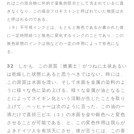
れはこの混合物に外的で凝集的部分として含まれているに過
ぎなくなり、この場合フロギストンと呼ばれていた物質は火
と呼ばれるのである。
（９）不可視インクとは、もともと無色であるか書かれた後
に一定時間経つと無色に変化するインクのことであり、この
無色状態のインクは熱などの一定の作用によって有色にな
る。
32
しかも、この原質〔燃素土〕がつねに土状あるい
は乾燥した状態にあると思うべきではない。時には、
この原質は水面を漂い、そして水面を金属の染料のよ
うに様々な色に染め上げる。様々な金属が油となるこ
とによってスイギン化という活動が生じたことを取り
上げて、ベッヒャーは次のように言った。この油の一
滴だけで直径三ピエ（１）の水面を金や銀色へと変色
させることが可能である、と。この変色作用は我らが
よきドイツ人を有頂天にさせ、彼が言うには、この喜