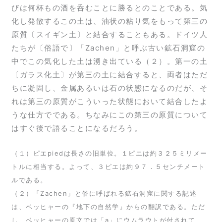
びは何杯もの酒を呑むことに勝るとのことである。気
化し発散するこの土は、油状の粘り気をもって第三の
原質〔スイギン土〕と結合することもある。ドイツ人
たちが〔俗語で〕「Zachen」と呼ぶ古い鉱石洞窟の
中でこの気化した土は湧き出ている（２）。第一の土
〔ガラス化土〕が第三の土に結合すると、両者はただ
ちに凝固し、金属あるいは石の状態になるのだが、そ
れは第三の原質がこういった状態において結合したよ
うな仕方でである。ちなみにこの第三の原質について
はすぐ後で語ることになるだろう。
（１）ピエpiedは長さの旧単位。１ピエは約３２５ミリメー
トルに相当する。よって、３ピエは約９７．５センチメート
ルである。
（２）「Zachen」と俗に呼ばれる鉱石洞窟に関する記述
は、ベッヒャーの『地下の自然学』からの翻訳である。ただ
し、ベッヒャーの原文では「a」にウムラウトが付されて