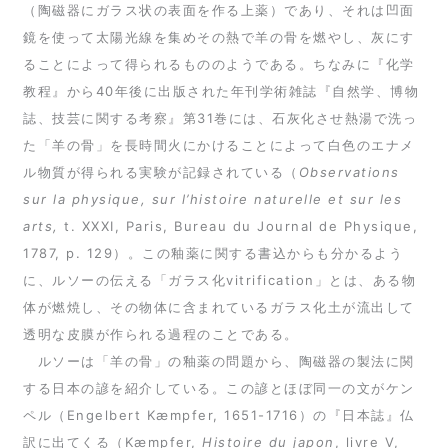
（陶磁器にガラス状の表面を作る上薬）であり、それは凹面
鏡を使って太陽光線を集めその熱で羊の骨を燃やし、灰にす
ることによって得られるもののようである。ちなみに『化学
教程』から40年後に出版された年刊学術雑誌『自然学、博物
誌、技芸に関する考察』第31巻には、石灰化させ熱湯で洗っ
た「羊の骨」を長時間火にかけることによって白色のエナメ
ル物質が得られる実験が記録されている（
Observations
sur la physique, sur l’histoire naturelle et sur les
arts,
t. XXXI, Paris, Bureau du Journal de Physique,
1787, p. 129）。この釉薬に関する書込からも分かるよう
に、ルソーの伝える「ガラス化vitrification」とは、ある物
体が燃焼し、その物体に含まれているガラス化土が流出して
透明な皮膜が作られる過程のことである。
ルソーは「羊の骨」の釉薬の問題から、陶磁器の製法に関
する日本の諺を紹介している。この諺とほぼ同一の文がケン
ペル（Engelbert Kæmpfer, 1651-1716）の『日本誌』仏
訳に出てくる（Kæmpfer,
Histoire du japon
, livre V,