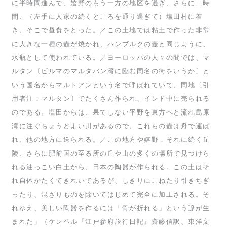
に半時間進んで、嬉野のもう一方の地区を過ぎ、さらに二時
間、（左手に人家の続くところを通り過ぎて）塩田村に着
き、そこで昼食をとった。／この土地では粘土で作った非常
に大きな一種の壺が焼かれ、ハンブルクの壺と同じように、
水瓶として使われている。／ヨーロッパの人々の間では、マ
ルタン〔ビルマのマルタバン湾に臨む同名の街をいうか〕と
いう国名からマルトアンという名で呼ばれていて、同地〔引
用者注：マルタン〕でたくさん作られ、インド中に売られる
のである。塩田からは、果てしない平野を東方へと流れ島原
湾に注ぐちょうどよい川があるので、これらの壺は舟で運ば
れ、他の地方に送られる。／この地方や嬉野，それに続く丘
陵、さらに肥前国の至る所の丘や山の多くの場所で見つけら
れる油っこい白土から、日本の陶器が作られる。この土はそ
れ自体かたくてきれいであるが、しきりにこねたり引きちぎ
ったり、混ざりものを除いてはじめて完全に加工される。そ
れゆえ、美しい陶器を作るには「骨が折れる」という諺が生
まれた」（ケンペル『江戸参府旅行日記』齋藤信訳、東洋文