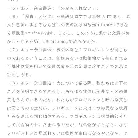
（５）ルソー余白書込：「のかもしれない」。
（６）「瀝青」と訳出した単語は原文では単数形ilであり、原
文に忠実に訳するならばこの代名詞は複数形bitumesではな
く単数形soufreを指す。しかし、このように訳すと文意がお
かしくなるため、ilをbitumesで読みかえた。
（７）ルソー余白書込：界の区別なくフロギストンが同じも
のであるということは、鉱物あるいは動植物から抽出される
可燃性物質を用いて金属の灰を元の金属に戻すことで容易に
証明しうる。
（８）ルソー余白書込：火について語る際、私たちは以下の
ことを証明できるであろう。あらゆる物体は例外なく火の原
質を含んでいるのだが、私たちがフロギストンと呼ぶ原質と
は同じものではない。フロギストンと火は二つの異なる状態
とみなされる同じ物体である。フロギストンは構成的部分と
して混合物の中に含まれるのだが、混合物がばらばらになり
フロギストンと呼ばれていた物体が自由になるやいなや、そ