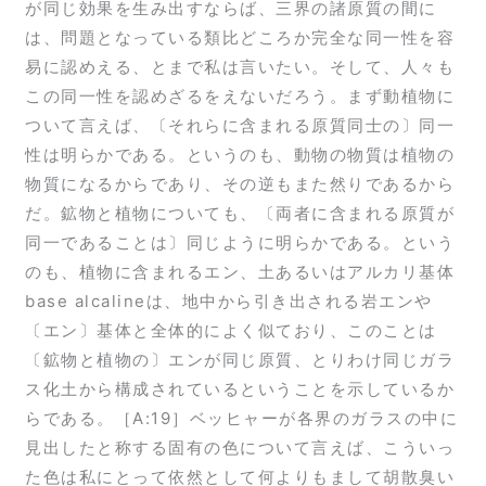
が同じ効果を生み出すならば、三界の諸原質の間に
は、問題となっている類比どころか完全な同一性を容
易に認めえる、とまで私は言いたい。そして、人々も
この同一性を認めざるをえないだろう。まず動植物に
ついて言えば、〔それらに含まれる原質同士の〕同一
性は明らかである。というのも、動物の物質は植物の
物質になるからであり、その逆もまた然りであるから
だ。鉱物と植物についても、〔両者に含まれる原質が
同一であることは〕同じように明らかである。という
のも、植物に含まれるエン、土あるいはアルカリ基体
base alcalineは、地中から引き出される岩エンや
〔エン〕基体と全体的によく似ており、このことは
〔鉱物と植物の〕エンが同じ原質、とりわけ同じガラ
ス化土から構成されているということを示しているか
らである。［A:19］ベッヒャーが各界のガラスの中に
見出したと称する固有の色について言えば、こういっ
た色は私にとって依然として何よりもまして胡散臭い