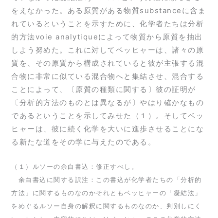
をえなかった。ある原質がある物質substanceに含ま
れているということを示すために、化学者たちは分析
的方法voie analytiqueによって物質から原質を抽出
しよう努めた。これに対してベッヒャーは、諸々の原
質を、その原質から構成されていると彼が主張する混
合物に非常に似ている混合物へと集結させ、混合する
ことによって、〔原質の種類に関する〕彼の証明が
〔分析的方法のものとは異なるが〕やはり確かなもの
であるということを示してみせた（１）。そしてベッ
ヒャーは、彼に続く化学を大いに進歩させることにな
る新たな道をその学に与えたのである。
（１）ルソーの余白書込：修正すべし。
余白書込に関する訳注：この書込が化学者たちの「分析的
方法」に関するものなのかそれともベッヒャーの「凝結法」
をめぐるルソー自身の解釈に関するものなのか、判別しにく