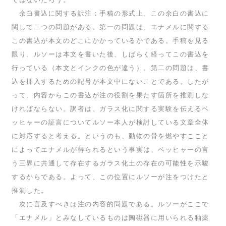
余白書込に関する訳注：手稿の形式上、この余白の書込に
関して二つの問題がある。第一の問題は、エナメルに関する
この書込が本文のどこにかかっているかである。手稿を見る
限り、ルソーは本文を書いた後、しばらく経ってこの書込を
行っている（本文とインクの色が違う）。第二の問題は、書
込を挿入するための記号が本文中にないことである。したが
って、内容からこの書込が注の役割を果たす箇所を推測しな
ければならない。訳者は、ガラス化に関する実験を伝えるベ
ッヒャーの証言についてルソー本人が検討している文章全体
に対応すると考える。というのも、動物の骨を燃やすここと
によってエナメルが得られるという事実は、ベッヒャーの言
う三界に共通して存在するガラス化土の存在の可能性を示唆
するからである。よって、この位置にルソーが注をつけたと
推測した。
次に言及すべきは注の内容的問題である。ルソーがここで
「エナメル」とみなしているものは陶磁器に用いられる釉薬