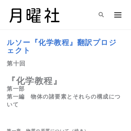
内
容
検
を
索
ス
キ
ルソー『化学教程』翻訳プロジ
ッ
ェクト
プ
第十回
『化学教程』
第一部
第一編 物体の諸要素とそれらの構成につ
いて
第一章 物質の原質について（続き）