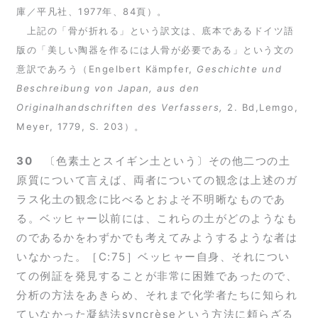
庫／平凡社、1977年、84頁）。
上記の「骨が折れる」という訳文は、底本であるドイツ語
版の「美しい陶器を作るには人骨が必要である」という文の
意訳であろう（Engelbert Kämpfer,
Geschichte und
Beschreibung von Japan, aus den
Originalhandschriften des Verfassers,
2. Bd,Lemgo,
Meyer, 1779, S. 203）。
30
〔色素土とスイギン土という〕その他二つの土
原質について言えば、両者についての観念は上述のガ
ラス化土の観念に比べるとおよそ不明晰なものであ
る。ベッヒャー以前には、これらの土がどのようなも
のであるかをわずかでも考えてみようするような者は
いなかった。［C:75］ベッヒャー自身、それについ
ての例証を発見することが非常に困難であったので、
分析の方法をあきらめ、それまで化学者たちに知られ
ていなかった凝結法syncrèseという方法に頼らざる