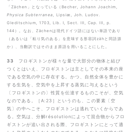
「Zächen」となっている（Becher, Johann Joachim,
Physica Subterranea,
Lipsiæ, Joh. Ludov.
Gleditschium, 1703, Lib. I, Sect. III, Cap. III, p.
144）。なお、Zächenは現代ドイツ語にはない単語であり
（あるいは「粘り気のある」を意味する形容詞zähと同語源
か）、当翻訳ではそのまま原語を用いることにした。
33
フロギストンが様々な量で大部分の物体と結び
つくとはいえ、フロギストンは主としてその本来の座
である空気の中に存在する。かつ、自然全体を豊かに
する生気を、空気中を上昇する蒸気に与えるという
〔フロギストンの〕性質を伝達するものこそが、空気
なのである。［A:23］というのも、この要素〔空
気〕の中へこそ、フロギストンは逃れていくからであ
る。空気は、分解résolutionによって混合物からフロ
ギストンが追い出される際、フロギストンにとって適