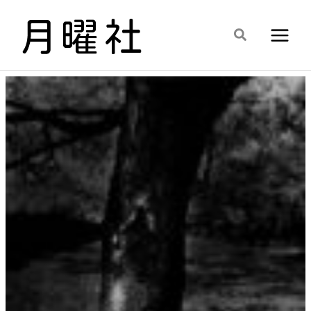
内
容
検
を
索
ス
キ
ッ
プ