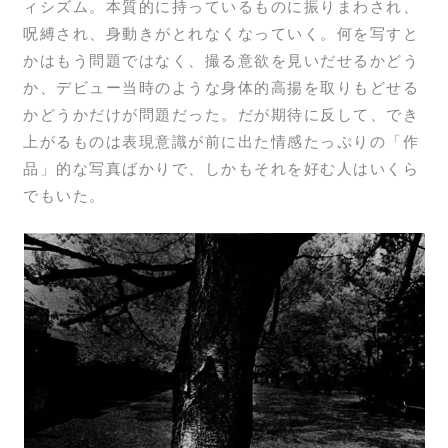
ィシズム。本質的に持っているものに振りまわされ、
呪縛され、身動きがとれなくなっていく。何を写すと
かはもう問題ではなく、撮る意欲を見いだせるかどう
か、デビュー当時のような身体的高揚を取りもどせる
かどうかだけが問題だった。だが期待に反して、でき
上がるものは表現意識が前に出た情感たっぷりの「作
品」的な写真ばかりで、しかもそれを好む人はいくら
でもいた。