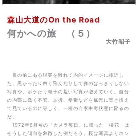
森山大道のOn the Road
何かへの旅 （５）
大竹昭子
目の前にある現実を離れて内的イメージに接近し
た、黒かったり白く飛んだりして像のはっきりしない
写真や、ボケたり粒子の荒い写真が増えていく。自分
の内部に蠢く不安、屈折、憂鬱などを風景に置き換え
て見ているのに等しく、一種の自家中毒状態に陥るの
だ。
1972年6月号の『カメラ毎日』に載った「櫻花」は
そうした傾向を象徴した例だろう。桜は写真よりホン