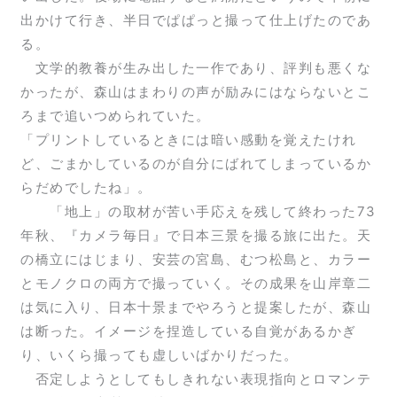
出かけて行き、半日でぱぱっと撮って仕上げたのであ
る。
文学的教養が生み出した一作であり、評判も悪くな
かったが、森山はまわりの声が励みにはならないとこ
ろまで追いつめられていた。
「プリントしているときには暗い感動を覚えたけれ
ど、ごまかしているのが自分にばれてしまっているか
らだめでしたね」。
「地上」の取材が苦い手応えを残して終わった73
年秋、『カメラ毎日』で日本三景を撮る旅に出た。天
の橋立にはじまり、安芸の宮島、むつ松島と、カラー
とモノクロの両方で撮っていく。その成果を山岸章二
は気に入り、日本十景までやろうと提案したが、森山
は断った。イメージを捏造している自覚があるかぎ
り、いくら撮っても虚しいばかりだった。
否定しようとしてもしきれない表現指向とロマンテ