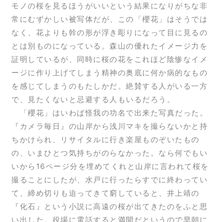
モノの桜を見るほうがいいという結果になりがちな非
常にむずかしい被写体だが、この「櫻花」はそうでは
なく、花よりも幹の形が浮き彫りになって目に見るの
とは別ものになっている。森山の優れたイメージ力を
証明しているが、同時に桜の花をこれほど陰惨なイメ
ージに作り上げてしまう精神の奥底に何か病的なもの
を感じてしまうのもたしかだ。絶賛する人がいる一方
で、見たくないと忌避する人もいるだろう。
「櫻花」はいわば怪我の功名で出来た写真だった。
『カメラ毎日』の山岸から浅川マキを撮らないかと持
ちかけられ、リサイタルに行き楽屋ものぞいたもの
の、いまひとつ気持ちがのらなかった。なら何でもい
いから16ページ分を埋めてくれと山岸に言われて桜を
撮ることにしたが、水戸に行ったらすでに終わってい
て、締め切りも迫ってきて窮していると、井上靖の
『化石』という小説に高遠の桜が出てきたのをふと思
い出した。役場に電話すると満開だというので早朝に