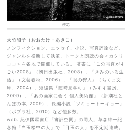
櫻花
大竹昭子（おおたけ・あきこ）
ノンフィクション、エッセイ、小説、写真評論など、
ジャンルを横断して執筆。
トークと朗読の会＜カタリ
ココ＞
を各地で開催している。 著書に『この写真がす
ごい2008』（朝日出版社、2008）、『きみのいる生
活』（文藝春秋、2006）、『眼の狩人』（ちくま文
庫、2004）、短編集『随時見学可』（みすず書房、
2009）、『あの画家に会う 個人美術館』（新潮社と
んぼの本, 2009）、長編小説『ソキョートーキョー』
（ポプラ社、2010）など他多数。
web: 紀伊國屋書店「書評空間」の同人。草森紳一記
念館「白玉楼中の人」で「目玉の人」を不定期連載。